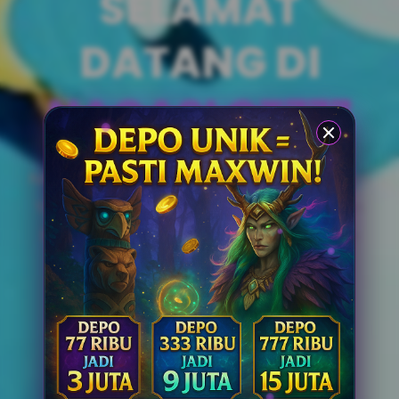
SELAMAT
DATANG DI
NAGASLOT777
NAGASLOT777 Pertandingan Sabung Ayam
Yang Bisa Dimainkan Secara Live, Dengan
Metode Pembayaran Yang Lengkap Dan
Online 24 Jam.
MAIN SEKARANG
CLAIM BONUS